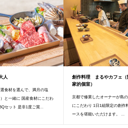
大人
創作料理 まるやカフェ（
家的個室）
厳選食材を選んで、満月の塩
京都で修業したオーナーが島
）と一緒に 国産食材にこだわ
にこだわり 1日1組限定の創作
BQセット 是非1度ご賞...
ースを堪能いただけます。 ...