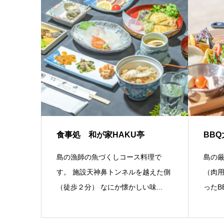
食事処 和が家HAKU亭
BBQ
島の漁師の魚づくしコース料理で
島の
す。 施設天神鼻トンネルを越えた側
（肉用
（徒歩２分） なにか懐かしい味...
ったB