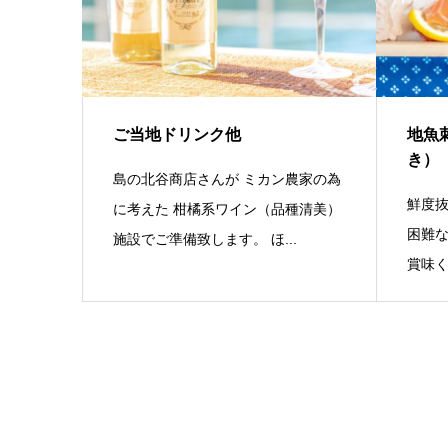
ご当地ドリンク他
地魚
き）
島の北谷商店さんが ミカン農家の為
鮮度抜
に考えた 柑橘系ワイン（品種清美）
困難な
施設でご準備致します。 ほ...
賞味く