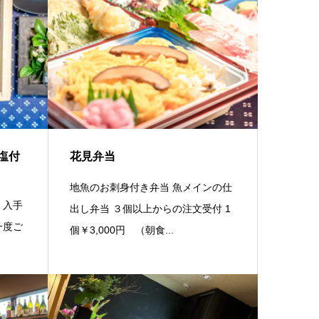
塩付
花見弁当
地魚のお刺身付き弁当 魚メインの仕
 入手
出し弁当 ３個以上からの注文受付 1
一度ご
個￥3,000円 （朝食...