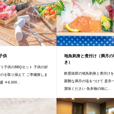
子供
地魚刺身と煮付け（満月の
き）
リ子供のBBQセット 子供の好
鮮度抜群の地魚刺身と煮付けを
のを取り揃えて ご準備致しま
困難な満月の塩をつけて 是非
 ￥6,000...
賞味ください 魚本物の味に...