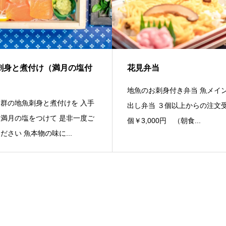
刺身と煮付け（満月の塩付
花見弁当
地魚のお刺身付き弁当 魚メイ
群の地魚刺身と煮付けを 入手
出し弁当 ３個以上からの注文受
満月の塩をつけて 是非一度ご
個￥3,000円 （朝食...
ださい 魚本物の味に...