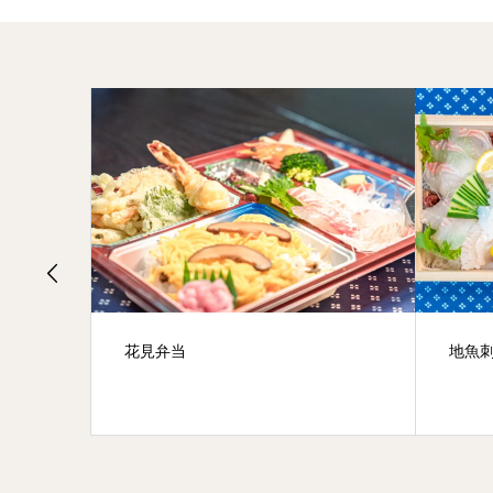
花見弁当
地魚